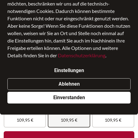
möchten, beschränken wir uns auf die technisch-
notwendigen Cookies. Dadurch können bestimmte
Funktionen nicht oder nur eingeschränkt genutzt werden.
Aber keine Sorge! Wenn Sie diese Funktionen doch nutzen
wollen, weisen wir Sie an Ort und Stelle noch einmal auf
die Einstellungen hin, damit Sie auch im Nachhinein Ihre
Freigabe erteilen können. Alle Optionen und weitere
'ELLA' Businesstasche
Details finden Sie in der
Datenschutzerklärung
.
Preis
109,95 €
inkl. MwSt., Versand
GRATIS
Einstellungen
Nur noch weniger als 3 Artikel im Geschäft vorhanden.
Ablehnen
Einverstanden
109,95 €
109,95 €
109,95 €