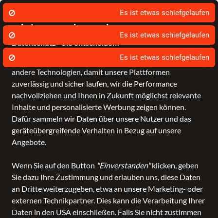
Es ist etwas schiefgelaufen
Wir nutzen Cookies um unsere Dienste zu
erbringen und zu verbessern.
Es ist etwas schiefgelaufen
Datenschutz - Sie entscheiden!
Es ist etwas schiefgelaufen
Bagmondo und unsere Partner nutzen Cookies und
Schule
Reise
Business
Freizeit
Fashion & Lifestyle
Taschen
K
andere Technologien, damit unsere Plattformen
zuverlässig und sicher laufen, wir die Performance
nachvollziehen und Ihnen in Zukunft möglichst relevante
Inhalte und personalisierte Werbung zeigen können.
Dafür sammeln wir Daten über unsere Nutzer und das
geräteübergreifende Verhalten in Bezug auf unsere
Angebote.
Wenn Sie auf den Button
"Einverstanden"
klicken, geben
Sie dazu Ihre Zustimmung und erlauben uns, diese Daten
an Dritte weiterzugeben, etwa an unsere Marketing- oder
externen Technikpartner. Dies kann die Verarbeitung Ihrer
Daten in den USA einschließen. Falls Sie nicht zustimmen