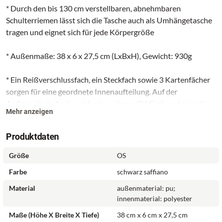
* Durch den bis 130 cm verstellbaren, abnehmbaren
Schulterriemen lässt sich die Tasche auch als Umhängetasche
tragen und eignet sich für jede Körpergröße
* Außenmaße: 38 x 6 x 27,5 cm (LxBxH), Gewicht: 930g
* Ein Reißverschlussfach, ein Steckfach sowie 3 Kartenfächer
sorgen für eine geordnete Innenaufteilung. Auf der
Außenseite befinden sich ein weiteres RV-Fach und ein mit
Mehr anzeigen
einem Druckknopf verschließbares Steckfach
Produktdaten
Größe
OS
Farbe
schwarz saffiano
Material
außenmaterial: pu;
innenmaterial: polyester
Maße (Höhe X Breite X Tiefe)
38 cm x 6 cm x 27,5 cm