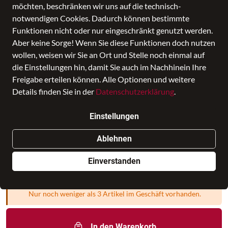
möchten, beschränken wir uns auf die technisch-
notwendigen Cookies. Dadurch können bestimmte
Funktionen nicht oder nur eingeschränkt genutzt werden.
Aber keine Sorge! Wenn Sie diese Funktionen doch nutzen
wollen, weisen wir Sie an Ort und Stelle noch einmal auf
die Einstellungen hin, damit Sie auch im Nachhinein Ihre
Freigabe erteilen können. Alle Optionen und weitere
Fiber Golf Flex AC check printet / Karo
Details finden Sie in der
Datenschutzerklärung
.
gedruckt brown/beige
Einstellungen
Preis
39,99 €
inkl. MwSt.,
zzgl. Versandkosten
Ablehnen
Verkauf durch
leder-ziehr.de - Bayreuth
in Leder Ziehr
Einverstanden
Filiale auswählen
Nur noch weniger als 3 Artikel im Geschäft vorhanden.
In den Warenkorb