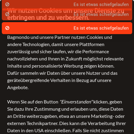
Wir nutzen Cookies um unsere Dienste zu
erbringen und zu verbessern.
Datenschutz - Sie entscheiden!
Bagmondo und unsere Partner nutzen Cookies und
Schule
Reise
Business
Freizeit
Fashion & Lifestyle
Taschen
K
andere Technologien, damit unsere Plattformen
zuverlässig und sicher laufen, wir die Performance
nachvollziehen und Ihnen in Zukunft möglichst relevante
Inhalte und personalisierte Werbung zeigen können.
Dafür sammeln wir Daten über unsere Nutzer und das
geräteübergreifende Verhalten in Bezug auf unsere
Angebote.
Wenn Sie auf den Button
"Einverstanden"
klicken, geben
Sie dazu Ihre Zustimmung und erlauben uns, diese Daten
an Dritte weiterzugeben, etwa an unsere Marketing- oder
externen Technikpartner. Dies kann die Verarbeitung Ihrer
Daten in den USA einschließen. Falls Sie nicht zustimmen