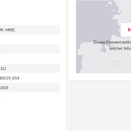
rtmöglichkeit.
I
UK: MISC
 sorgt für zusätzliche
Dieses Element enthä
solcher Inh
4
21L)
dd0559_014
5503
4