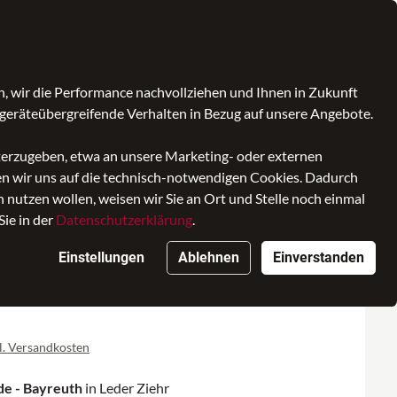
Kontrast
Mein Konto
Wunschliste
Warenkorb
, wir die Performance nachvollziehen und Ihnen in Zukunft
ccessoires
SALE
Marken
geräteübergreifende Verhalten in Bezug auf unsere Angebote.
iterzugeben, etwa an unsere Marketing- oder externen
ken wir uns auf die technisch-notwendigen Cookies. Dadurch
nutzen wollen, weisen wir Sie an Ort und Stelle noch einmal
Sie in der
Datenschutzerklärung
.
sack Elemental Backp. 21L
Einstellungen
Ablehnen
Einverstanden
l. Versandkosten
de - Bayreuth
in Leder Ziehr