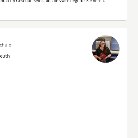
dukt im Geschäft selbst ab, die Ware liegt für Sie bereit.
Schule
reuth