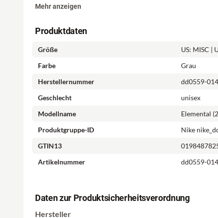
Mehr anzeigen
Tragekomfort.
Produktdaten
Feature 4:
Die Trageschlaufe ist eine bequeme Transpo
Größe
US: MISC | 
Feature 5:
Offenes Mesh am gepolsterten Rückeneinsatz
Farbe
Grau
Belüftung.
Herstellernummer
dd0559-01
Geschlecht
unisex
Modellname
Elemental (
Produktgruppe-ID
Nike nike_
GTIN13
019848782
Artikelnummer
dd0559-01
Daten zur Produktsicherheitsverordnung
Hersteller