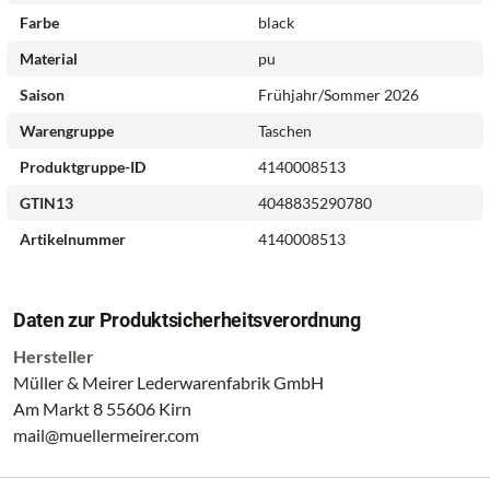
Farbe
black
* Innenfutter aus Polyester
Material
pu
* ein Hauptfach
Saison
Frühjahr/Sommer 2026
Warengruppe
Taschen
* ein Reißverschlussfach
Produktgruppe-ID
4140008513
* Branding im Inneren
GTIN13
4048835290780
Artikelnummer
4140008513
Die Serie 'Scala' besticht mit ihrem qualitativ hochwertigen
Material. Ein Must-Have für jede Fashionista.
Daten zur Produktsicherheitsverordnung
Hersteller
Herstellerartikelnummer: 4140008513
Müller & Meirer Lederwarenfabrik GmbH
Am Markt 8 55606 Kirn
mail@muellermeirer.com