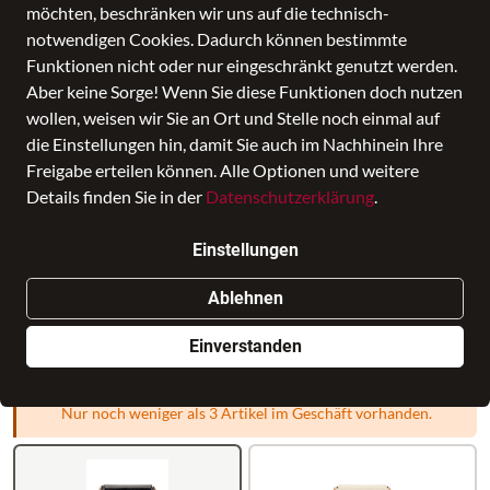
möchten, beschränken wir uns auf die technisch-
notwendigen Cookies. Dadurch können bestimmte
Funktionen nicht oder nur eingeschränkt genutzt werden.
Aber keine Sorge! Wenn Sie diese Funktionen doch nutzen
wollen, weisen wir Sie an Ort und Stelle noch einmal auf
die Einstellungen hin, damit Sie auch im Nachhinein Ihre
Freigabe erteilen können. Alle Optionen und weitere
Scala Hoda Shoulderbag Xshf
Details finden Sie in der
Datenschutzerklärung
.
Preis
83,96 €
inkl. MwSt., Versand
GRATIS
Einstellungen
Letzter niedrigster Preis:
83,97 €
Ablehnen
Verkauf durch
leder-ziehr.de - Naila
in Leder Ziehr
Filiale auswählen
Einverstanden
Nur noch weniger als 3 Artikel im Geschäft vorhanden.