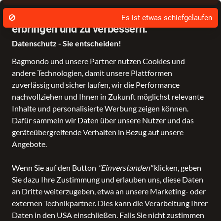
Wir nutzen Cookies um unsere Dienste zu
erbringen und zu verbessern.
Datenschutz - Sie entscheiden!
Bagmondo und unsere Partner nutzen Cookies und
Schule
Reise
Business
Freizeit
Fashion & Lifestyle
Taschen
K
andere Technologien, damit unsere Plattformen
zuverlässig und sicher laufen, wir die Performance
nachvollziehen und Ihnen in Zukunft möglichst relevante
Inhalte und personalisierte Werbung zeigen können.
Dafür sammeln wir Daten über unsere Nutzer und das
geräteübergreifende Verhalten in Bezug auf unsere
Angebote.
Wenn Sie auf den Button
"Einverstanden"
klicken, geben
Sie dazu Ihre Zustimmung und erlauben uns, diese Daten
an Dritte weiterzugeben, etwa an unsere Marketing- oder
externen Technikpartner. Dies kann die Verarbeitung Ihrer
Daten in den USA einschließen. Falls Sie nicht zustimmen