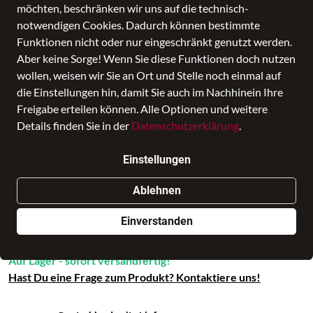
möchten, beschränken wir uns auf die technisch-
nike
notwendigen Cookies. Dadurch können bestimmte
Turnbeutel Brasilia Gymbag Black
Funktionen nicht oder nur eingeschränkt genutzt werden.
Aber keine Sorge! Wenn Sie diese Funktionen doch nutzen
Preis
19,99 €
inkl. MwSt.,
zzgl. Versandkosten
wollen, weisen wir Sie an Ort und Stelle noch einmal auf
die Einstellungen hin, damit Sie auch im Nachhinein Ihre
Verkauf durch
leder-ziehr.de - Bayreuth
in Leder Ziehr
Freigabe erteilen können. Alle Optionen und weitere
Filiale auswählen
Details finden Sie in der
Datenschutzerklärung
.
Einstellungen
Nur noch weniger als 3 Artikel im Geschäft vorhanden.
Ablehnen
In den Warenkorb
Einverstanden
Auf Lager - sofort versandfertig!
Hast Du eine Frage zum Produkt? Kontaktiere uns!