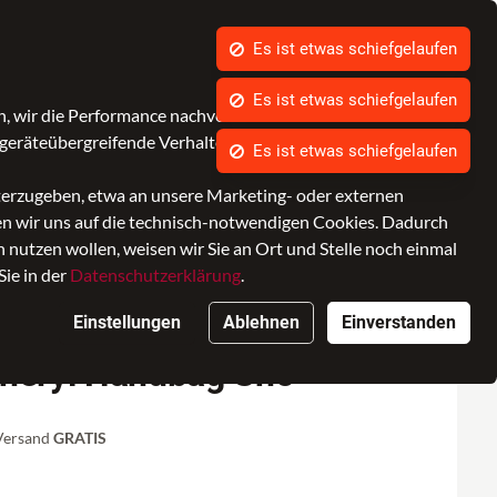
Es ist etwas schiefgelaufen
Kontrast
Mein Konto
Wunschliste
Warenkorb
, wir die Performance nachvollziehen und Ihnen in Zukunft
ccessoires
SALE
Marken
geräteübergreifende Verhalten in Bezug auf unsere Angebote.
iterzugeben, etwa an unsere Marketing- oder externen
ken wir uns auf die technisch-notwendigen Cookies. Dadurch
nutzen wollen, weisen wir Sie an Ort und Stelle noch einmal
Sie in der
Datenschutzerklärung
.
Einstellungen
Ablehnen
Einverstanden
Sheryl Handbag Sho
 Versand
GRATIS