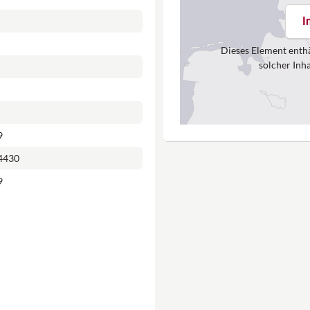
I
Dieses Element enthä
solcher Inh
9
4430
9