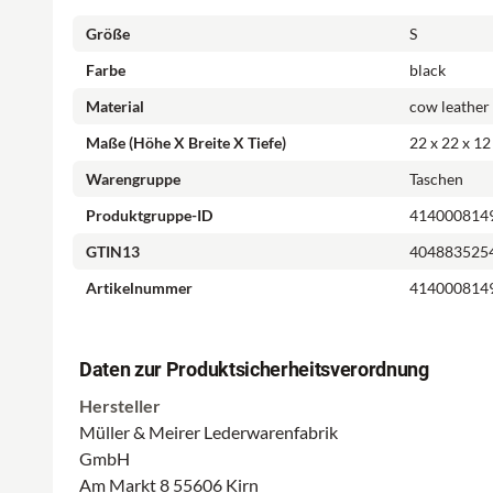
Größe
S
Farbe
black
Innen:
Material
cow leather
Maße (Höhe X Breite X Tiefe)
22 x 22 x 12
Warengruppe
Taschen
* Innenfutter aus Polyester
Produktgruppe-ID
414000814
* ein Hauptfach
GTIN13
404883525
* ein Reißverschlussfach
Artikelnummer
414000814
* ein Steckfach
Daten zur Produktsicherheitsverordnung
* Branding im Inneren
Hersteller
Müller & Meirer Lederwarenfabrik
GmbH
Am Markt 8 55606 Kirn