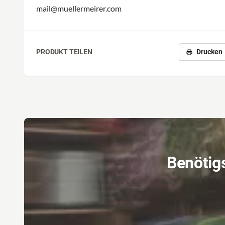
Die Serie 'Coccodrillo' besticht mit ihrer Individualitä
mail@muellermeirer.com
Qualität.
PRODUKT TEILEN
Drucken
Benötigs