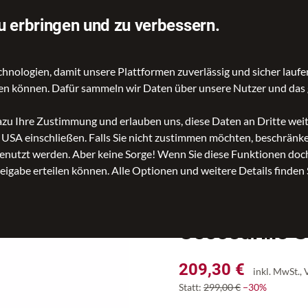
u erbringen und zu verbessern.
ologien, damit unsere Plattformen zuverlässig und sicher laufen
nd Reisetaschen
Kinder- und Schulartikel
Rucksäcke
A
gen können. Dafür sammeln wir Daten über unsere Nutzer und das 
dazu Ihre Zustimmung und erlauben uns, diese Daten an Dritte we
n USA einschließen. Falls Sie nicht zustimmen möchten, beschrän
Coccodrillo Sheryl Handbag Sho
nutzt werden. Aber keine Sorge! Wenn Sie diese Funktionen doch 
reigabe erteilen können. Alle Optionen und weitere Details finden 
-30 %
Coccodrillo 
Preis
209,30 €
inkl. MwSt.,
Statt:
299,00 €
−30%