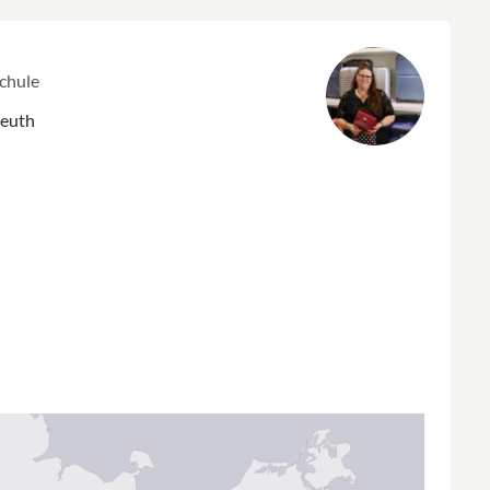
Schule
reuth