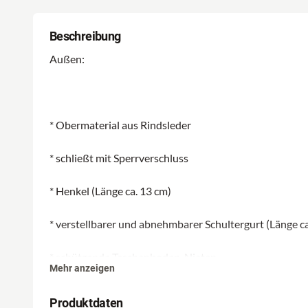
Beschreibung
Außen:
* Obermaterial aus Rindsleder
* schließt mit Sperrverschluss
* Henkel (Länge ca. 13 cm)
* verstellbarer und abnehmbarer Schultergurt (Länge ca
* schützende Taschenboden-Nieten
Mehr anzeigen
* Branding auf der Vorderseite
Produktdaten