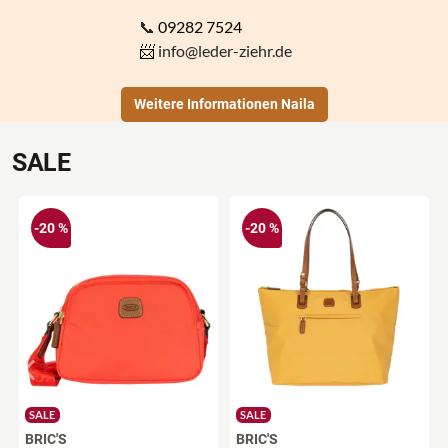
📞
09282 7524
📨
info@leder-ziehr.de
Weitere Informationen Naila
SALE
-20 %
-20 %
SALE
SALE
BRIC'S
BRIC'S