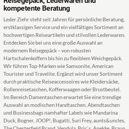
Reisegepäck, Lederwaren und
kompetente Beratung
Leder Ziehr steht seit Jahren für persönliche Beratung,
erstklassigen Service und ein vielfältiges Sortiment an
hochwertigen Reiseartikeln und stilvollen Lederwaren.
Entdecken Sie bei uns eine große Auswahl an
modernem Reisegepäck – von robusten
Hartschalenkoffern bis hin zu flexiblem Weichgepäck.
Wir führen Top-Marken wie Samsonite, American
Tourister und Travelite. Ergänzt wird unser Sortiment
durch praktische Reiseaccessoires wie Kleidersäcke,
Rollenreisetaschen, Kofferwaagen oder Brustbeutel.
Im Bereich Damentaschen erwartet Sie eine trendige
Auswahl an modischen Handtaschen, Abendtaschen
und Businessbags namhafter Labels wie Mandarina
Duck, Bogner, JOOP!, Bugatti, Suri Frey, aunts&uncles,
The Chesterfield Brand, Vendula, Bric`s, Anekke, Braun