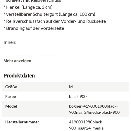
* Henkel (Länge ca. 3 cm)
* verstellbarer Schultergurt (Länge ca. 100 cm)
* Reißverschlussfach auf der Vorder- und Rückseite
* Branding auf der Vorderseite
Innen:
* Innenfutter aus Polyester
Mehr anzeigen
* ein Hauptfach
* ein Reißverschlussfach
Produktdaten
Größe
M
Farbe
black 900
Model
bogner-4190001980black-
900nagr24media-black-900
Herstellernummer
4190001980black
900_nagr24_media