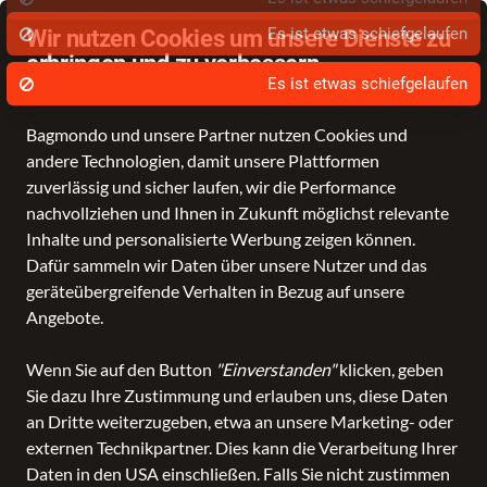
Es ist etwas schiefgelaufen
Wir nutzen Cookies um unsere Dienste zu
erbringen und zu verbessern.
Datenschutz - Sie entscheiden!
Bagmondo und unsere Partner nutzen Cookies und
Schule
Reise
Business
Freizeit
Fashion & Lifestyle
Taschen
K
andere Technologien, damit unsere Plattformen
zuverlässig und sicher laufen, wir die Performance
nachvollziehen und Ihnen in Zukunft möglichst relevante
Inhalte und personalisierte Werbung zeigen können.
Dafür sammeln wir Daten über unsere Nutzer und das
geräteübergreifende Verhalten in Bezug auf unsere
Angebote.
Wenn Sie auf den Button
"Einverstanden"
klicken, geben
Sie dazu Ihre Zustimmung und erlauben uns, diese Daten
an Dritte weiterzugeben, etwa an unsere Marketing- oder
externen Technikpartner. Dies kann die Verarbeitung Ihrer
Daten in den USA einschließen. Falls Sie nicht zustimmen