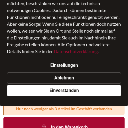
möchten, beschränken wir uns auf die technisch-
notwendigen Cookies. Dadurch können bestimmte
Funktionen nicht oder nur eingeschränkt genutzt werden.
Aber keine Sorge! Wenn Sie diese Funktionen doch nutzen
wollen, weisen wir Sie an Ort und Stelle noch einmal auf
die Einstellungen hin, damit Sie auch im Nachhinein Ihre
Freigabe erteilen können. Alle Optionen und weitere
Cityrucksack Verbier Play 1.0 Maxi
Details finden Sie in der
Datenschutzerklärung
.
Backpack M Black
Einstellungen
Preis
130,00 €
inkl. MwSt., Versand
GRATIS
Ablehnen
Verkauf durch
leder-ziehr.de - Bayreuth
in Leder Ziehr
Einverstanden
Filiale auswählen
Nur noch weniger als 3 Artikel im Geschäft vorhanden.
In den Warenkorb