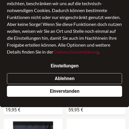
SALE
Altersgruppe
Farbe
möchten, beschränken wir uns auf die technisch-
notwendigen Cookies. Dadurch können bestimmte
Funktionen nicht oder nur eingeschränkt genutzt werden.
18 Produkte
Aber keine Sorge! Wenn Sie diese Funktionen doch nutzen
wollen, weisen wir Sie an Ort und Stelle noch einmal auf
die Einstellungen hin, damit Sie auch im Nachhinein Ihre
Freigabe erteilen können. Alle Optionen und weitere
Details finden Sie in der
Datenschutzerklärung
.
Einstellungen
Ablehnen
Einverstanden
Dakine
Dakine
VERT RAIL WALLET
365 BACKPACK 28L
19,95 €
59,95 €