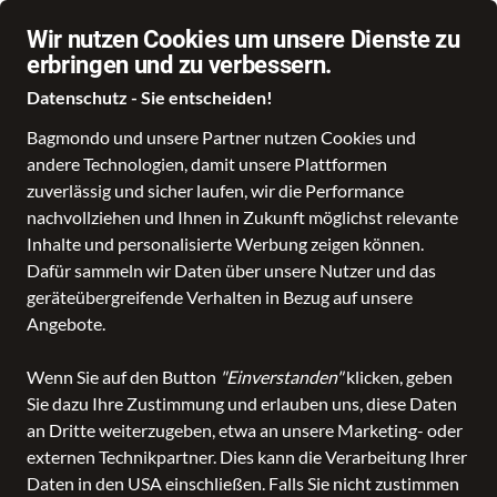
Wir nutzen Cookies um unsere Dienste zu
erbringen und zu verbessern.
Datenschutz - Sie entscheiden!
Bagmondo und unsere Partner nutzen Cookies und
Schule
Reise
Business
Freizeit
Fashion & Lifestyle
Taschen
K
andere Technologien, damit unsere Plattformen
zuverlässig und sicher laufen, wir die Performance
nachvollziehen und Ihnen in Zukunft möglichst relevante
Dakine
Inhalte und personalisierte Werbung zeigen können.
Dafür sammeln wir Daten über unsere Nutzer und das
geräteübergreifende Verhalten in Bezug auf unsere
Alle Produkte
Angebote.
Wenn Sie auf den Button
"Einverstanden"
klicken, geben
Sie dazu Ihre Zustimmung und erlauben uns, diese Daten
ALLE FILTER
an Dritte weiterzugeben, etwa an unsere Marketing- oder
externen Technikpartner. Dies kann die Verarbeitung Ihrer
Daten in den USA einschließen. Falls Sie nicht zustimmen