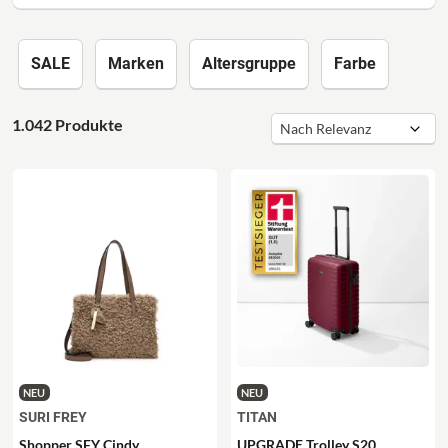
SALE
Marken
Altersgruppe
Farbe
1.042 Produkte
NEU
NEU
SURI FREY
TITAN
Shopper SFY Cindy
UPGRADE Trolley S20