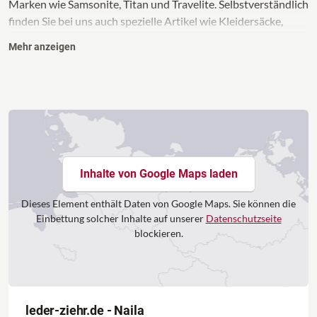
Marken wie Samsonite, Titan und Travelite. Selbstverständlich
finden Sie bei uns auch spezielle Artikel wie Kleidersäcke,
Rollenreisetaschen, Kofferwaagen oder Brustbeutel. In
Mehr anzeigen
unserer Handtaschenabteilung finden Sie modische
Damentaschen, Abendtaschen und Businessbags von den
aktuellen Marken, wie Mandarina Duck, Anekke, Vendula,
Bogner, aunts&uncles und The Chesterfield Brand.
Für Ihre Kinder haben wir die gesamte Ausstattung vom
Kindergartenrucksack von Deuter oder Affenzahn, über den
ersten Schulranzen von Mc Neill, Step by Step oder Ergobag
Inhalte von Google Maps laden
und für die Größeren natürlich den sehr begehrten Satch, bis
hin zu Beckmann oder ZWEI für die Studenten und
Dieses Element enthält Daten von Google Maps. Sie können die
Berufseinsteiger.
Einbettung solcher Inhalte auf unserer
Datenschutzseite
Ausführliche und fachkundige Beratung sind für uns
blockieren.
selbstverständlich und wichtig. Auch beim Service lassen wir
Sie nicht alleine. Unsere Werkstatt macht mit Ihrem
Reparaturservice Ihre Lieblingsstücke wieder fit!
Wir freuen uns auf Ihren Besuch!
leder-ziehr.de - Naila