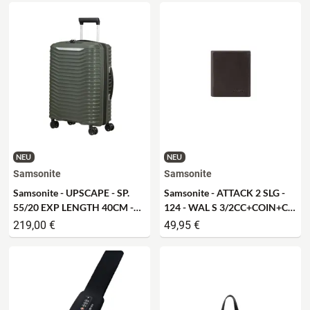
NEU
NEU
Samsonite
Samsonite
Samsonite - UPSCAPE - SP.
Samsonite - ATTACK 2 SLG -
55/20 EXP LENGTH 40CM -
124 - WAL S 3/2CC+COIN+C -
climbing ivy
ebony brown
219,00 €
49,95 €