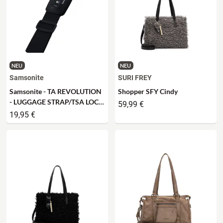
NEU
NEU
Samsonite
SURI FREY
Samsonite - TA REVOLUTION
Shopper SFY Cindy
- LUGGAGE STRAP/TSA LOCK
59,99 €
- black
19,95 €