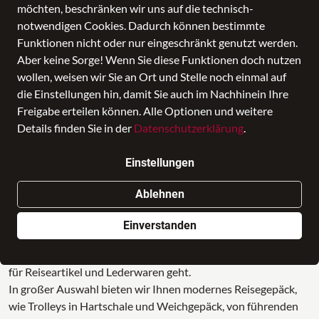
möchten, beschränken wir uns auf die technisch-
notwendigen Cookies. Dadurch können bestimmte
Funktionen nicht oder nur eingeschränkt genutzt werden.
Aber keine Sorge! Wenn Sie diese Funktionen doch nutzen
wollen, weisen wir Sie an Ort und Stelle noch einmal auf
die Einstellungen hin, damit Sie auch im Nachhinein Ihre
Freigabe erteilen können. Alle Optionen und weitere
Details finden Sie in der
Datenschutzerklärung
.
Einstellungen
Ihren Stil entdecken
Ablehnen
Ihren Stil entdecken
Einverstanden
Leder Ziehr ist seit über 100 Jahren ein Begriff in Naila, wenn
es um kompetente Beratung und ein umfangreiches Sortiment
für Reiseartikel und Lederwaren geht.
In großer Auswahl bieten wir Ihnen modernes Reisegepäck,
wie Trolleys in Hartschale und Weichgepäck, von führenden