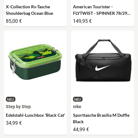
X-Collection Rv-Tasche
American Tourister -
Shoulderbag Ocean Blue
FLYTWIST - SPINNER 78/29
TSA EXP - botanic green
85,00 €
149,95 €
NEU
NEU
Step by Step
nike
Edelstahl-Lunchbox 'Black Cat'
Sporttasche Brasilia M Duffle
Black
34,99 €
44,99 €