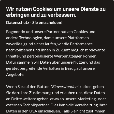
Wir nutzen Cookies um unsere Dienste zu
erbringen und zu verbessern.
Datenschutz - Sie entscheiden!
Bagmondo und unsere Partner nutzen Cookies und
Schule
Reise
Business
Freizeit
Fashion & Lifestyle
Taschen
K
andere Technologien, damit unsere Plattformen
zuverlässig und sicher laufen, wir die Performance
Fashion & Lifestyle, Reise, Schule
nachvollziehen und Ihnen in Zukunft möglichst relevante
leder-ziehr.de - Naila
Inhalte und personalisierte Werbung zeigen können.
Dafür sammeln wir Daten über unsere Nutzer und das
in Naila
geräteübergreifende Verhalten in Bezug auf unsere
Angebote.
Entdecken
Produkte
Wenn Sie auf den Button
"Einverstanden"
klicken, geben
Sie dazu Ihre Zustimmung und erlauben uns, diese Daten
an Dritte weiterzugeben, etwa an unsere Marketing- oder
externen Technikpartner. Dies kann die Verarbeitung Ihrer
Daten in den USA einschließen. Falls Sie nicht zustimmen