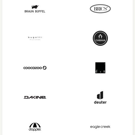
Paklite
Strellson
Pavini
SURI FREY
Prato
Tamaris
ROECKL
The Chesterfield Brand
Samsonite
TITAN
Satch
travelite
Scout
ZWEI
Secrid