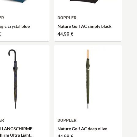
ER
DOPPLER
gic crystal blue
Nature Golf AC simply black
€
44,99 €
ER
DOPPLER
 LANGSCHIRME
Nature Golf AC deep olive
hirm Ultra Light
44,99 €