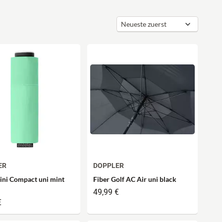
ER
DOPPLER
ini Compact uni mint
Fiber Golf AC Air uni black
49,99 €
€