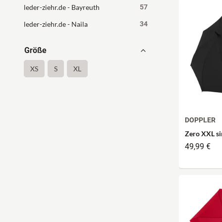
leder-ziehr.de - Bayreuth
57
leder-ziehr.de - Naila
34
Größe
XS
S
XL
DOPPLER
Zero XXL si
49,99 €