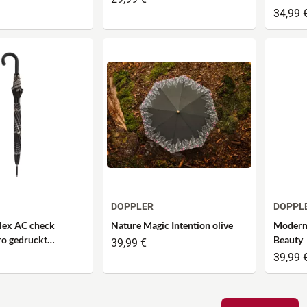
Duomat
34,99 
DOPPLER
DOPPL
Flex AC check
Nature Magic Intention olive
Modern.
aro gedruckt
Beauty
39,99 €
e
39,99 