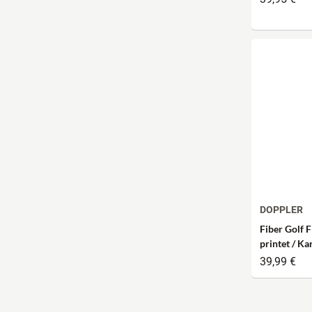
DOPPLER
Fiber Golf 
printet / K
brown/beig
39,99 €