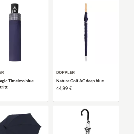
ER
DOPPLER
agic Timeless blue
Nature Golf AC deep blue
ritt
44,99 €
€