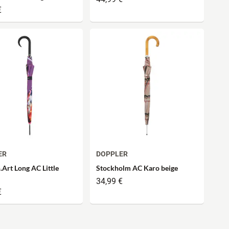
ic Whisper Blue
€
ER
DOPPLER
Art Long AC Little
Stockholm AC Karo beige
34,99 €
€