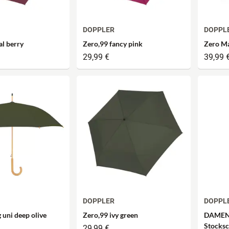
DOPPLER
DOPPL
al berry
Zero,99 fancy pink
Zero Ma
29,99 €
39,99 
DOPPLER
DOPPL
 uni deep olive
Zero,99 ivy green
DAMEN
Stocksc
29,99 €