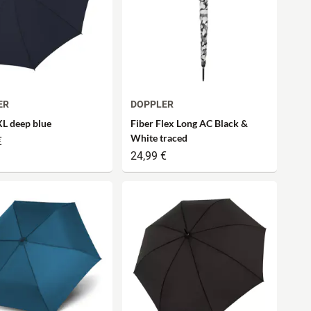
ER
DOPPLER
L deep blue
Fiber Flex Long AC Black &
White traced
€
24,99 €