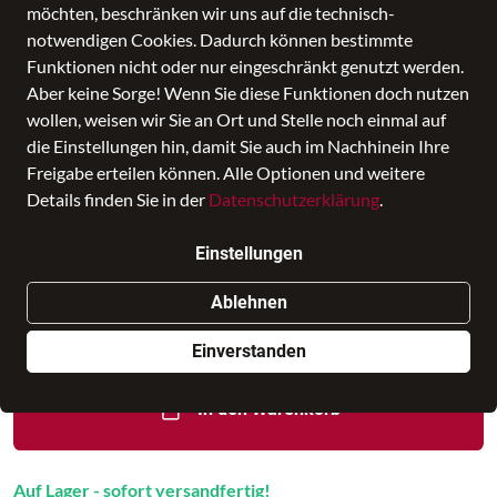
möchten, beschränken wir uns auf die technisch-
notwendigen Cookies. Dadurch können bestimmte
Funktionen nicht oder nur eingeschränkt genutzt werden.
CORTINA Rv-Tasche Jasmina
Aber keine Sorge! Wenn Sie diese Funktionen doch nutzen
Phantom
wollen, weisen wir Sie an Ort und Stelle noch einmal auf
die Einstellungen hin, damit Sie auch im Nachhinein Ihre
Preis
118,96 €
inkl. MwSt., Versand
GRATIS
Freigabe erteilen können. Alle Optionen und weitere
Letzter niedrigster Preis:
118,97 €
Details finden Sie in der
Datenschutzerklärung
.
Verkauf durch
leder-ziehr.de - Naila
in Leder Ziehr
Einstellungen
Filiale auswählen
Ablehnen
Nur noch weniger als 3 Artikel im Geschäft vorhanden.
Einverstanden
In den Warenkorb
Auf Lager - sofort versandfertig!