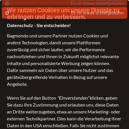
Wir nutzen Cookies um unsere Dienste zu
erbringen und zu verbessern.
Datenschutz - Sie entscheiden!
Bagmondo und unsere Partner nutzen Cookies und
Schule
Reise
Business
Freizeit
Fashion & Lifestyle
Taschen
K
andere Technologien, damit unsere Plattformen
zuverlässig und sicher laufen, wir die Performance
nachvollziehen und Ihnen in Zukunft möglichst relevante
Inhalte und personalisierte Werbung zeigen können.
Dafür sammeln wir Daten über unsere Nutzer und das
geräteübergreifende Verhalten in Bezug auf unsere
Angebote.
Wenn Sie auf den Button
"Einverstanden"
klicken, geben
Sie dazu Ihre Zustimmung und erlauben uns, diese Daten
an Dritte weiterzugeben, etwa an unsere Marketing- oder
externen Technikpartner. Dies kann die Verarbeitung Ihrer
Daten in den USA einschließen. Falls Sie nicht zustimmen