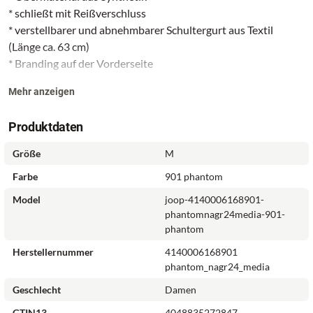
* schließt mit Reißverschluss
* verstellbarer und abnehmbarer Schultergurt aus Textil
(Länge ca. 63 cm)
* Branding auf der Vorderseite
Mehr anzeigen
Innen:
Produktdaten
* Innenfutter aus Baumwolle
* ein Hauptfach
Größe
M
* ein Reißverschlussfach
Farbe
901 phantom
* ein Steckfach
* Branding im Inneren
Model
joop-4140006168901-
phantomnagr24media-901-
phantom
Herstellernummer
4140006168901
phantom_nagr24_media
Geschlecht
Damen
GTIN13
4048835272847